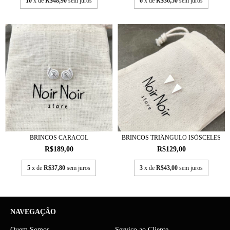
10
x de
R$48,90
sem juros
6
x de
R$36,50
sem juros
BRINCOS CARACOL
BRINCOS TRIÂNGULO ISÓSCELES
R$189,00
R$129,00
5
x de
R$37,80
sem juros
3
x de
R$43,00
sem juros
NAVEGAÇÃO
Quem Somos
Serviço ao Cliente