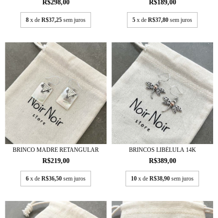
R$298,00
R$189,00
8
x de
R$37,25
sem juros
5
x de
R$37,80
sem juros
BRINCO MADRE RETANGULAR
BRINCOS LIBÉLULA 14K
R$219,00
R$389,00
6
x de
R$36,50
sem juros
10
x de
R$38,90
sem juros