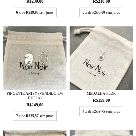
R$239,00
R$210,00
6
x de
R$39,83
sem juros
6
x de
R$35,00
sem juros
PINGENTE ARTSY (VENDIDO EM
MEDALHA FLOR
DUPLA)
R$159,00
R$249,00
4
x de
R$39,75
sem juros
7
x de
R$35,57
sem juros