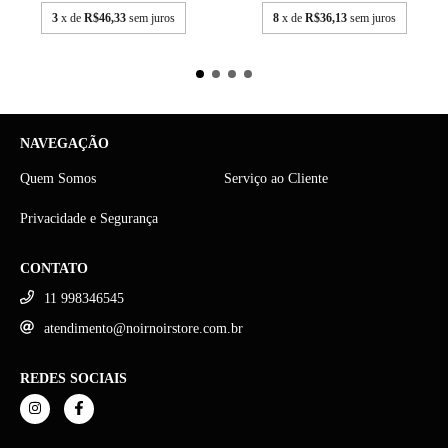
3
x de
R$46,33
sem juros
8
x de
R$36,13
sem juros
NAVEGAÇÃO
Quem Somos
Serviço ao Cliente
Privacidade e Segurança
CONTATO
11 998346545
atendimento@noirnoirstore.com.br
REDES SOCIAIS