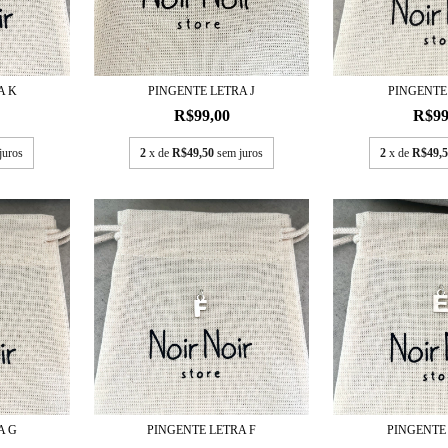
A K
PINGENTE LETRA J
PINGENTE 
R$99,00
R$99
juros
2
x de
R$49,50
sem juros
2
x de
R$49,5
A G
PINGENTE LETRA F
PINGENTE