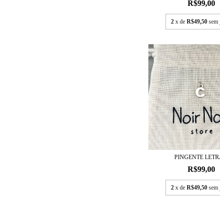
R$99,00
2
x de
R$49,50
sem 
PINGENTE LETR
R$99,00
2
x de
R$49,50
sem 