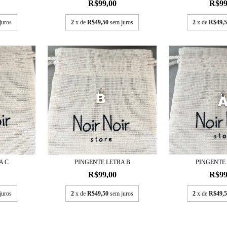
R$99,00
R$99
juros
2
x de
R$49,50
sem juros
2
x de
R$49,5
A C
PINGENTE LETRA B
PINGENTE
R$99,00
R$99
juros
2
x de
R$49,50
sem juros
2
x de
R$49,5