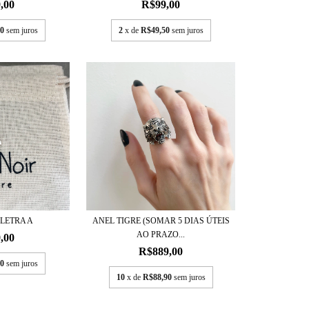
,00
R$99,00
0
sem juros
2
x de
R$49,50
sem juros
 LETRA A
ANEL TIGRE (SOMAR 5 DIAS ÚTEIS
AO PRAZO...
,00
R$889,00
0
sem juros
10
x de
R$88,90
sem juros