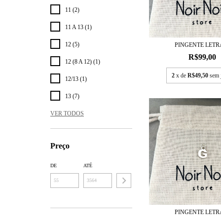
11 (2)
11 A 13 (1)
12 (5)
PINGENTE LETR
R$99,00
12 (8 A 12) (1)
2
x de
R$49,50
sem 
12/13 (1)
13 (7)
VER TODOS
Preço
DE
ATÉ
PINGENTE LETR