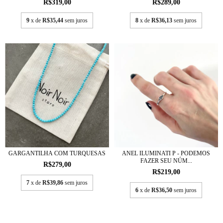
R$319,00
R$289,00
9
x de
R$35,44
sem juros
8
x de
R$36,13
sem juros
GARGANTILHA COM TURQUESAS
ANEL ILUMINATI P - PODEMOS
FAZER SEU NÚM...
R$279,00
R$219,00
7
x de
R$39,86
sem juros
6
x de
R$36,50
sem juros