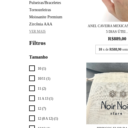
Pulseiras/Braceletes
Tornozeleiras
Moissanite Premium
Zircônia AAA
ANEL CAVEIRA MEXICA
VER MAIS
5 DIAS ÚTEI..
R$889,00
Filtros
10
x de
R$88,90
sem
Tamanho
10 (1)
10/11 (1)
11 (2)
11 A 13 (1)
12 (7)
12 (8 A 12) (1)