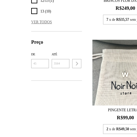
BRINCOS FLOR DA
12/13 (1)
R$249,00
13 (10)
7
x de
R$35,57
sem 
VER TODOS
Preço
DE
ATÉ
PINGENTE LETR
R$99,00
2
x de
R$49,50
sem 