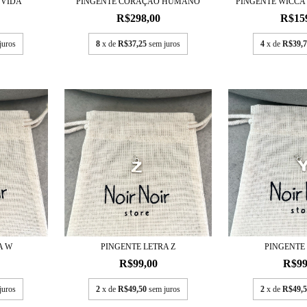
 VIDA
PINGENTE CORAÇÃO HUMANO
PINGENTE WICCA
R$298,00
R$15
juros
8
x de
R$37,25
sem juros
4
x de
R$39,7
A W
PINGENTE LETRA Z
PINGENTE
R$99,00
R$99
juros
2
x de
R$49,50
sem juros
2
x de
R$49,5