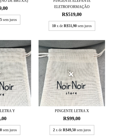
 (NÓ DE BRUXA)
PINGENTE ELEFANTE
ELETROFORMAÇÃO
9,00
R$519,00
5
sem juros
10
x de
R$51,90
sem juros
 LETRA Y
PINGENTE LETRA X
,00
R$99,00
0
sem juros
2
x de
R$49,50
sem juros